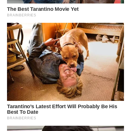
WAHANA
TRAVEL
WAHANA
TV
WAHANANEWS
ID
WAHANANEWS
CO ID
WAHANANEWS
NET
WAHANA
SPORT