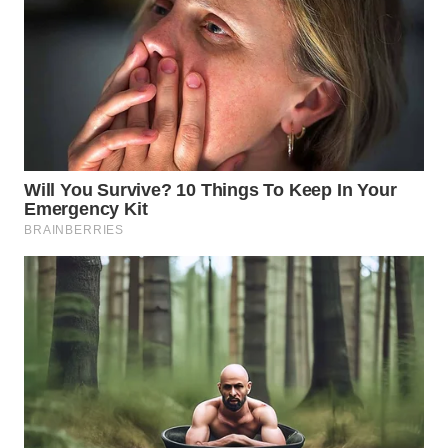
CIANJUR
WN
KEPULAUAN
SERIBU
WN
TANGERANG
WN
BINJAI
WN
CIREBON
WN
INDRAMAYU
WN