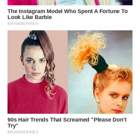
WN DELI
SERDANG
WN
TEBING
TINGGI
WN
PAKPAK
WN
KARAWANG
WN
BEKASI
WN
BOGOR