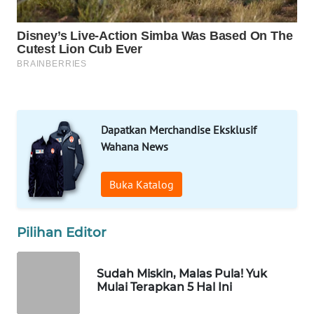
MARTABAT
NET
PLN
WATCH
MKLI
Dapatkan Merchandise Eksklusif
Wahana News
LPKKI
Buka Katalog
LKKI
KOPEKLIN
Pilihan Editor
PORTAL
Sudah Miskin, Malas Pula! Yuk
KONSUMEN
Mulai Terapkan 5 Hal Ini