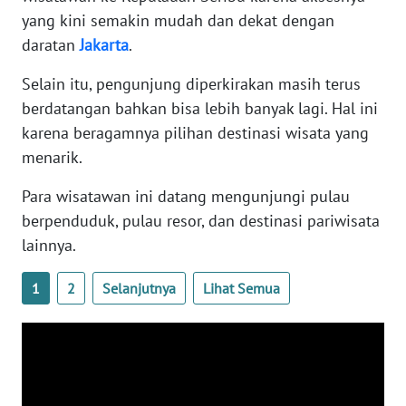
WN
yang kini semakin mudah dan dekat dengan
SUMBAR
daratan
Jakarta
.
WN
Selain itu, pengunjung diperkirakan masih terus
SUMSEL
berdatangan bahkan bisa lebih banyak lagi. Hal ini
karena beragamnya pilihan destinasi wisata yang
WN
menarik.
BENGKULU
Para wisatawan ini datang mengunjungi pulau
WN
berpenduduk, pulau resor, dan destinasi pariwisata
LAMPUNG
lainnya.
WN
1
2
Selanjutnya
Lihat Semua
JATENG
WN
NUSANTARA