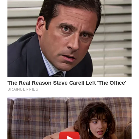
WAHANA
UMKM
WAHANA
SELEB
WAHANA
PERSONA
WAHANA
OTOMOTIF
WAHANA
HEALTH
WAHANA
DESA
WISATA