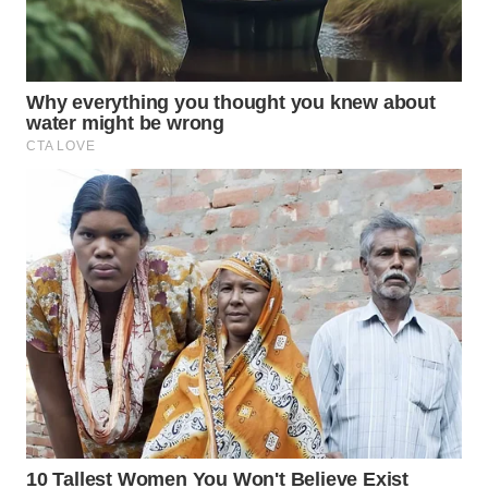
KUNINGAN
WN
MAJALENGKA
WN
SUBANG
WN
SUKABUMI
WN
PURWAKARTA
WN
PRIANGAN
TIMUR