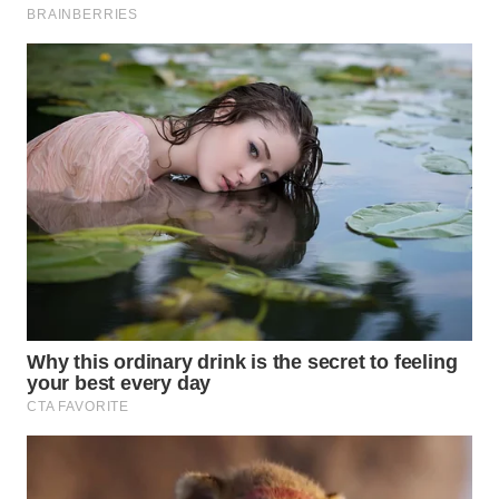
WN
SEMARANG
WN
SOLO
WN
BOROBUDUR
WN
MADURA
WN
SURABAYA
WN
NATUNA