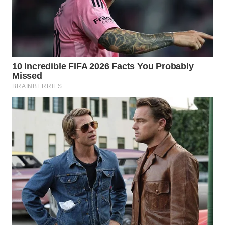
WAHANA
NEWS
WAHANA
TANI
WAHANA
ADVOKAT
WAHANA
INFRASTRUKTUR
WAHANA
KONSUMEN
WAHANA
LISTRIK