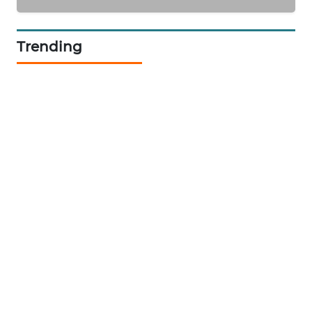
NEWS
Trending
BERAMPU
NEWS
ANUGERAH
NEWS
AKHLAK
ID
PERAPKI
NEWS
SONYA
ASA
NEWS