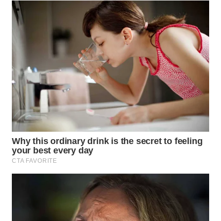
WN
DEPOK
WN
TAPANULI
UTARA
WN
SAMOSIR
WN
PADANG
LAWAS
WN
SUMEDANG
WN