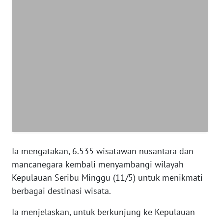
NTT
WN
KEPRI
WN
PAPUA
WN
PAPUA
BARAT
Ia mengatakan, 6.535 wisatawan nusantara dan
WN
mancanegara kembali menyambangi wilayah
RIAU
Kepulauan Seribu Minggu (11/5) untuk menikmati
berbagai destinasi wisata.
WN
SERAMBI
Ia menjelaskan, untuk berkunjung ke Kepulauan