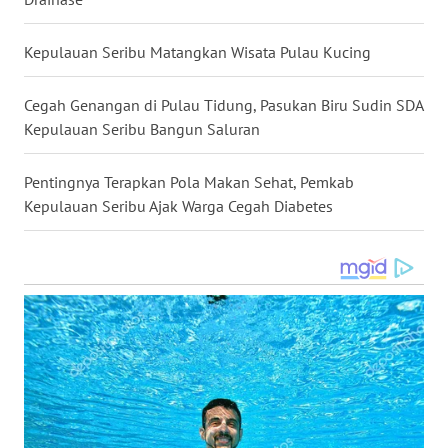
MALUT
Kepulauan Seribu Matangkan Wisata Pulau Kucing
WN
DAIRI
Cegah Genangan di Pulau Tidung, Pasukan Biru Sudin SDA
Kepulauan Seribu Bangun Saluran
WN
DANAU
Pentingnya Terapkan Pola Makan Sehat, Pemkab
TOBA
Kepulauan Seribu Ajak Warga Cegah Diabetes
WN
NIAS
WN
LANGKAT
WN
TAPANULI
SELATAN