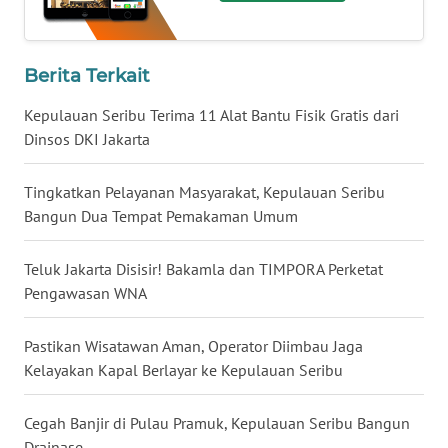
WN
KALSEL
Berita Terkait
WN
KALTIM
Kepulauan Seribu Terima 11 Alat Bantu Fisik Gratis dari
Dinsos DKI Jakarta
WN
SULSEL
Tingkatkan Pelayanan Masyarakat, Kepulauan Seribu
Bangun Dua Tempat Pemakaman Umum
WN
GORONTALO
Teluk Jakarta Disisir! Bakamla dan TIMPORA Perketat
Pengawasan WNA
WN
SULUT
Pastikan Wisatawan Aman, Operator Diimbau Jaga
Kelayakan Kapal Berlayar ke Kepulauan Seribu
WN
MALUKU
Cegah Banjir di Pulau Pramuk, Kepulauan Seribu Bangun
Drainase
WN