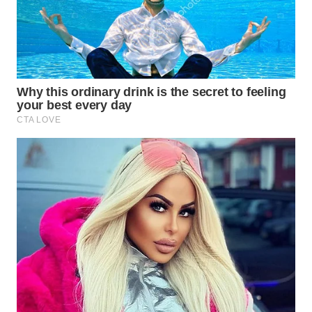
WN
TANJUNG
LESUNG
WN
KARO
WN
SIMALUNGUN
WN
LABUHANBATU
WN
TAPANULI
TENGAH