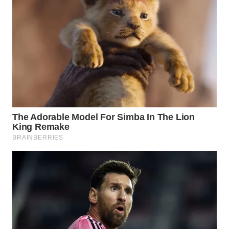
WN
BINTAN
WN
MANDALIKA
WN
LIKUPANG
WN
LABUANBAJO
WN
BORNEO
Wahana
Media
Group