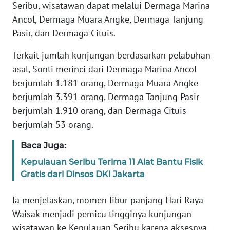
Seribu, wisatawan dapat melalui Dermaga Marina
WN
Ancol, Dermaga Muara Angke, Dermaga Tanjung
JAMBI
Pasir, dan Dermaga Cituis.
WN
Terkait jumlah kunjungan berdasarkan pelabuhan
SULTRA
asal, Sonti merinci dari Dermaga Marina Ancol
berjumlah 1.181 orang, Dermaga Muara Angke
WN
NTB
berjumlah 3.391 orang, Dermaga Tanjung Pasir
berjumlah 1.910 orang, dan Dermaga Cituis
WN
berjumlah 53 orang.
SULTENG
Baca Juga:
WN
Kepulauan Seribu Terima 11 Alat Bantu Fisik
SULBAR
Gratis dari Dinsos DKI Jakarta
WN
Ia menjelaskan, momen libur panjang Hari Raya
BABEL
Waisak menjadi pemicu tingginya kunjungan
wisatawan ke Kepulauan Seribu karena aksesnya