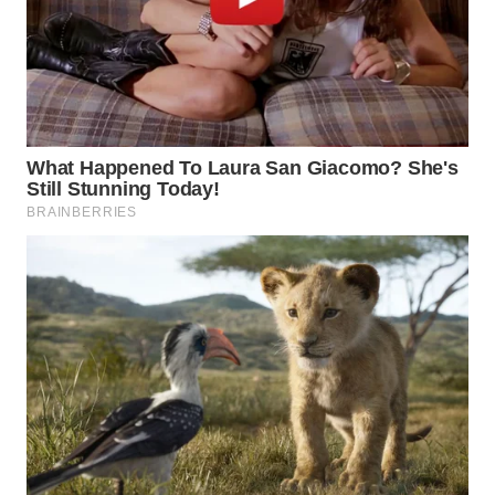
LAPAK
WAHANA
Wahana
Network
KONSUMEN
LISTRIK
MASYARAKAT
KELISTRIKAN
WALINKI
ID
MAWAKA
ID