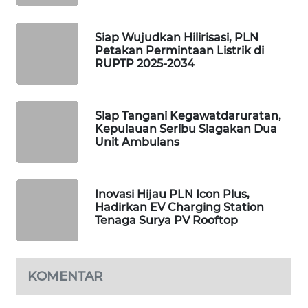
METRO
SIANTAR
NEWS
Siap Wujudkan Hilirisasi, PLN
Petakan Permintaan Listrik di
RUPTP 2025-2034
METRO
MEDAN
NEWS
Siap Tangani Kegawatdaruratan,
Kepulauan Seribu Siagakan Dua
METRO
Unit Ambulans
JAKARTA
NEWS
Inovasi Hijau PLN Icon Plus,
KRT
Hadirkan EV Charging Station
NEWS
Tenaga Surya PV Rooftop
KARING
NEWS
KOMENTAR
JURNAL