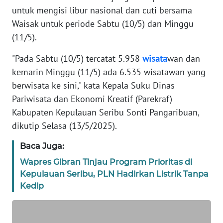
DISCLAIMER
untuk mengisi libur nasional dan cuti bersama
Waisak untuk periode Sabtu (10/5) dan Minggu
Wahana
(11/5).
News
Regional
"Pada Sabtu (10/5) tercatat 5.958
wisata
wan dan
kemarin Minggu (11/5) ada 6.535 wisatawan yang
WN
berwisata ke sini," kata Kepala Suku Dinas
SUMUT
Pariwisata dan Ekonomi Kreatif (Parekraf)
Kabupaten Kepulauan Seribu Sonti Pangaribuan,
WN
JAKARTA
dikutip Selasa (13/5/2025).
Baca Juga:
WN
JABAR
Wapres Gibran Tinjau Program Prioritas di
Kepulauan Seribu, PLN Hadirkan Listrik Tanpa
WN
Kedip
BANTEN
WN