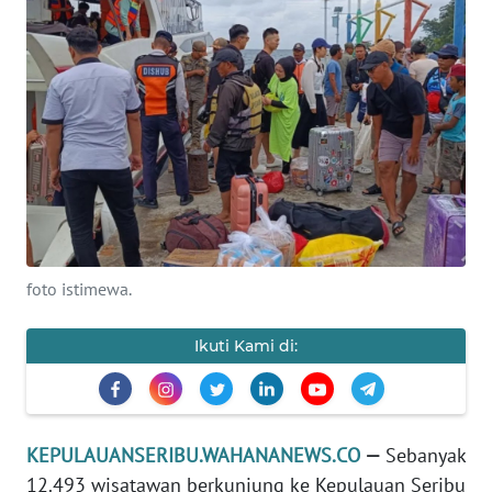
KONTAK
KAMI
INFO
IKLAN
TENTANG
KAMI
PEDOMAN
foto istimewa.
MEDIA
SIBER
Ikuti Kami di:
REDAKSI
KARIR
KEPULAUANSERIBU.WAHANANEWS.CO
—
Sebanyak
12.493 wisatawan berkunjung ke Kepulauan Seribu