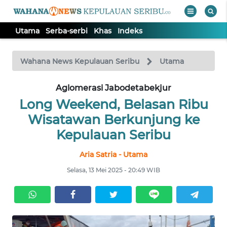
Utama
Serba-serbi
Khas
Indeks
WAHANA
Tutup
TV
Wahana News Kepulauan Seribu
Utama
UTAMA
Aglomerasi Jabodetabekjur
Long Weekend, Belasan Ribu
SERBA-
Wisatawan Berkunjung ke
SERBI
Kepulauan Seribu
Aria Satria - Utama
KHAS
Selasa, 13 Mei 2025 - 20:49 WIB
Informasi
INDEKS
BERITA