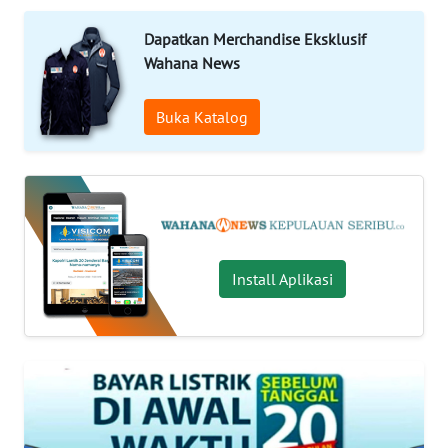
KONTAK
Dapatkan Merchandise Eksklusif
KAMI
Wahana News
INFO
Buka Katalog
IKLAN
TENTANG
KAMI
PEDOMAN
MEDIA
Install Aplikasi
SIBER
REDAKSI
KARIR