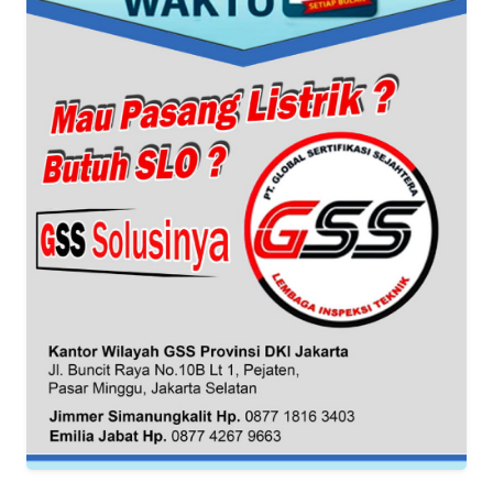
DISCLAIMER
Wahana
News
Regional
WN
SUMUT
WN
JAKARTA
WN
JABAR
WN
BANTEN
WN