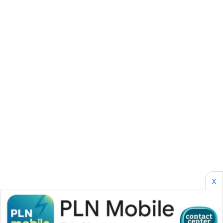
CIANJUR
WN
KEPULAUAN
SERIBU
WN
TANGERANG
WN
BINJAI
WN
CIREBON
X
WN
INDRAMAYU
WN