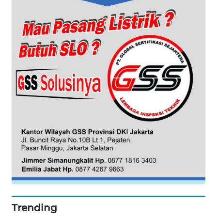
WN
SUMBAR
WN
SUMSEL
WN
BENGKULU
WN
LAMPUNG
WN
JATENG
WN
NUSANTARA
Trending