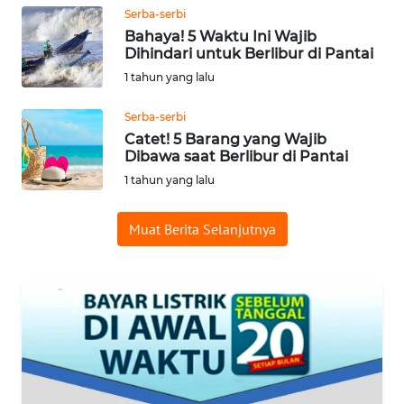
WN
Serba-serbi
JAMBI
Bahaya! 5 Waktu Ini Wajib
Dihindari untuk Berlibur di Pantai
1 tahun yang lalu
WN
SULTRA
Serba-serbi
Catet! 5 Barang yang Wajib
WN
Dibawa saat Berlibur di Pantai
NTB
1 tahun yang lalu
WN
Muat Berita Selanjutnya
SULTENG
WN
SULBAR
WN
BABEL