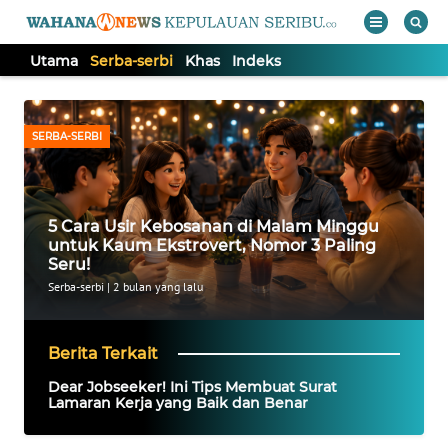
Utama
Serba-serbi
Khas
Indeks
WAHANA
Tutup
TV
SERBA-SERBI
UTAMA
5 Cara Usir Kebosanan di Malam Minggu
SERBA-
untuk Kaum Ekstrovert, Nomor 3 Paling
SERBI
Seru!
Serba-serbi
|
2 bulan yang lalu
KHAS
Berita Terkait
Informasi
Dear Jobseeker! Ini Tips Membuat Surat
Lamaran Kerja yang Baik dan Benar
INDEKS
BERITA