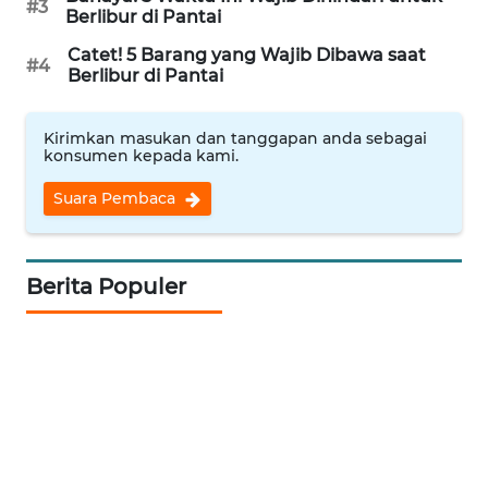
WN
#3
Berlibur di Pantai
KALSEL
Catet! 5 Barang yang Wajib Dibawa saat
#4
Berlibur di Pantai
WN
KALTIM
Kirimkan masukan dan tanggapan anda sebagai
konsumen kepada kami.
WN
SULSEL
Suara Pembaca
WN
GORONTALO
Berita Populer
WN
SULUT
WN
MALUKU
WN