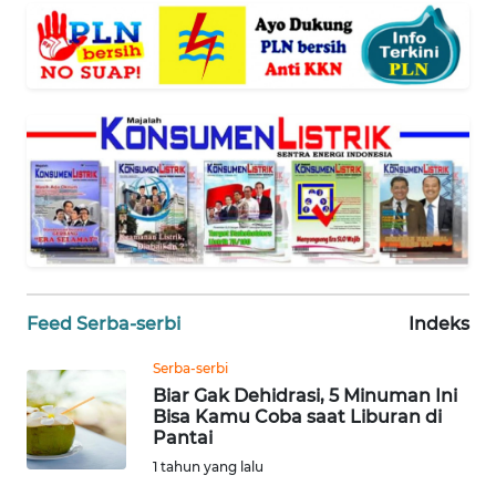
NTT
WN
KEPRI
WN
PAPUA
WN
PAPUA
BARAT
Feed Serba-serbi
Indeks
WN
Serba-serbi
RIAU
Biar Gak Dehidrasi, 5 Minuman Ini
Bisa Kamu Coba saat Liburan di
WN
Pantai
SERAMBI
1 tahun yang lalu