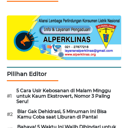
WN
JOGJA
WN
JATIM
WN
BALI
WN
KALBAR
Pilihan Editor
WN
5 Cara Usir Kebosanan di Malam Minggu
KALTENG
#1
untuk Kaum Ekstrovert, Nomor 3 Paling
Seru!
WN
Biar Gak Dehidrasi, 5 Minuman Ini Bisa
KALTARA
#2
Kamu Coba saat Liburan di Pantai
Bahaya! 5 Waktu Ini Wajib Dihindari untuk