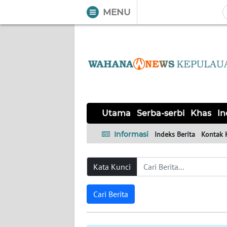
MENU
WAHANA
Tutup
TV
UTAMA
SERBA-
Utama
Serba-serbi
Khas
In
SERBI
Informasi
Indeks Berita
Kontak 
KHAS
Kata Kunci
Informasi
INDEKS
Cari Berita
BERITA