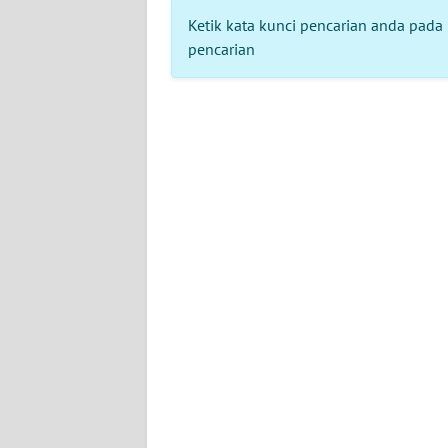
KONTAK
Ketik kata kunci pencarian anda pada 
KAMI
pencarian
INFO
IKLAN
TENTANG
KAMI
PEDOMAN
MEDIA
SIBER
REDAKSI
KARIR
DISCLAIMER