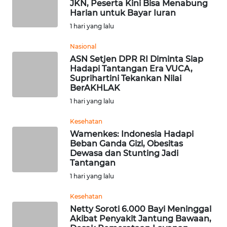
JKN, Peserta Kini Bisa Menabung
WN
Harian untuk Bayar Iuran
SUMBAR
1 hari yang lalu
WN
Nasional
SUMSEL
ASN Setjen DPR RI Diminta Siap
Hadapi Tantangan Era VUCA,
Suprihartini Tekankan Nilai
WN
BerAKHLAK
BENGKULU
1 hari yang lalu
WN
Kesehatan
LAMPUNG
Wamenkes: Indonesia Hadapi
Beban Ganda Gizi, Obesitas
Dewasa dan Stunting Jadi
WN
Tantangan
JATENG
1 hari yang lalu
WN
Kesehatan
NUSANTARA
Netty Soroti 6.000 Bayi Meninggal
Akibat Penyakit Jantung Bawaan,