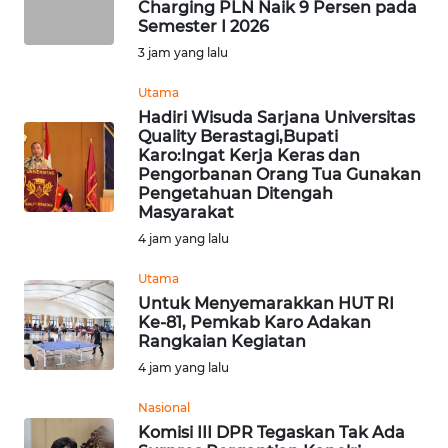
Charging PLN Naik 9 Persen pada
Semester I 2026
KONTAK
KAMI
3 jam yang lalu
Utama
INFO
Hadiri Wisuda Sarjana Universitas
IKLAN
Quality Berastagi,Bupati
Karo:Ingat Kerja Keras dan
Pengorbanan Orang Tua Gunakan
TENTANG
Pengetahuan Ditengah
KAMI
Masyarakat
4 jam yang lalu
PEDOMAN
MEDIA
Utama
SIBER
Untuk Menyemarakkan HUT RI
Ke-81, Pemkab Karo Adakan
Rangkaian Kegiatan
REDAKSI
4 jam yang lalu
KARIR
Nasional
Komisi III DPR Tegaskan Tak Ada