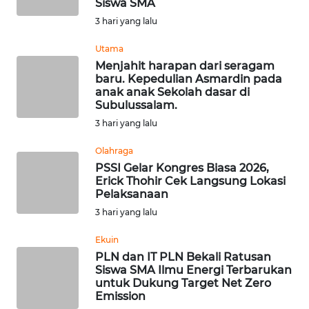
Siswa SMA
KUNINGAN
3 hari yang lalu
Utama
WN
MAJALENGKA
Menjahit harapan dari seragam
baru. Kepedulian Asmardin pada
anak anak Sekolah dasar di
WN
Subulussalam.
SUBANG
3 hari yang lalu
Olahraga
WN
SUKABUMI
PSSI Gelar Kongres Biasa 2026,
Erick Thohir Cek Langsung Lokasi
Pelaksanaan
WN
3 hari yang lalu
PURWAKARTA
Ekuin
WN
PLN dan IT PLN Bekali Ratusan
PRIANGAN
Siswa SMA Ilmu Energi Terbarukan
untuk Dukung Target Net Zero
TIMUR
Emission