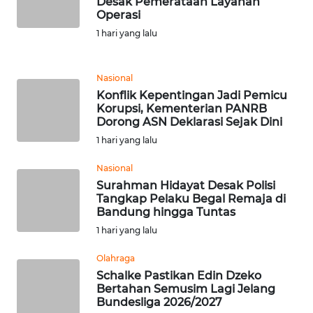
Desak Pemerataan Layanan
WN
Operasi
JOGJA
1 hari yang lalu
WN
JATIM
Nasional
Konflik Kepentingan Jadi Pemicu
WN
Korupsi, Kementerian PANRB
Dorong ASN Deklarasi Sejak Dini
BALI
1 hari yang lalu
WN
Nasional
KALBAR
Surahman Hidayat Desak Polisi
Tangkap Pelaku Begal Remaja di
WN
Bandung hingga Tuntas
KALTENG
1 hari yang lalu
Olahraga
WN
Schalke Pastikan Edin Dzeko
KALTARA
Bertahan Semusim Lagi Jelang
Bundesliga 2026/2027