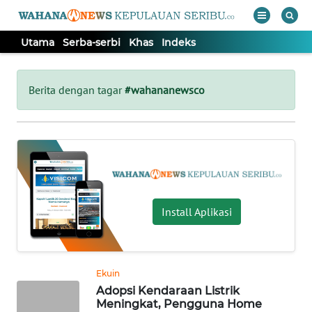
Utama
Serba-serbi
Khas
Indeks
WAHANA
Tutup
TV
Berita dengan tagar
#wahananewsco
UTAMA
SERBA-
SERBI
Install Aplikasi
KHAS
Informasi
Ekuin
INDEKS
Adopsi Kendaraan Listrik
BERITA
Meningkat, Pengguna Home