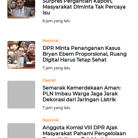
Surpres Pergantian Kapolri,
DISCLAIMER
Masyarakat Diminta Tak Percaya
Isu
Wahana
6 jam yang lalu
News
Regional
Nasional
WN
DPR Minta Penanganan Kasus
SUMUT
Bryan Ebem Proporsional, Ruang
Digital Harus Tetap Sehat
7 jam yang lalu
WN
JAKARTA
Daerah
Semarak Kemerdekaan Aman:
WN
PLN Imbau Warga Jaga Jarak
JABAR
Dekorasi dari Jaringan Listrik
7 jam yang lalu
WN
Nasional
BANTEN
Anggota Komisi VIII DPR Ajak
Masyarakat Pahami Pengelolaan
WN