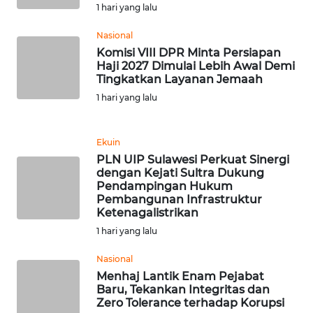
WN
1 hari yang lalu
KALSEL
Nasional
Komisi VIII DPR Minta Persiapan
WN
Haji 2027 Dimulai Lebih Awal Demi
KALTIM
Tingkatkan Layanan Jemaah
1 hari yang lalu
WN
SULSEL
Ekuin
WN
PLN UIP Sulawesi Perkuat Sinergi
GORONTALO
dengan Kejati Sultra Dukung
Pendampingan Hukum
Pembangunan Infrastruktur
WN
Ketenagalistrikan
SULUT
1 hari yang lalu
Nasional
WN
MALUKU
Menhaj Lantik Enam Pejabat
Baru, Tekankan Integritas dan
Zero Tolerance terhadap Korupsi
WN