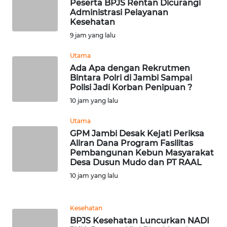
Peserta BPJS Rentan Dicurangi
WN
Administrasi Pelayanan
JAMBI
Kesehatan
9 jam yang lalu
WN
SULTRA
Utama
Ada Apa dengan Rekrutmen
Bintara Polri di Jambi Sampai
WN
Polisi Jadi Korban Penipuan ?
NTB
10 jam yang lalu
WN
Utama
SULTENG
GPM Jambi Desak Kejati Periksa
Aliran Dana Program Fasilitas
Pembangunan Kebun Masyarakat
WN
Desa Dusun Mudo dan PT RAAL
SULBAR
10 jam yang lalu
WN
BABEL
Kesehatan
BPJS Kesehatan Luncurkan NADI