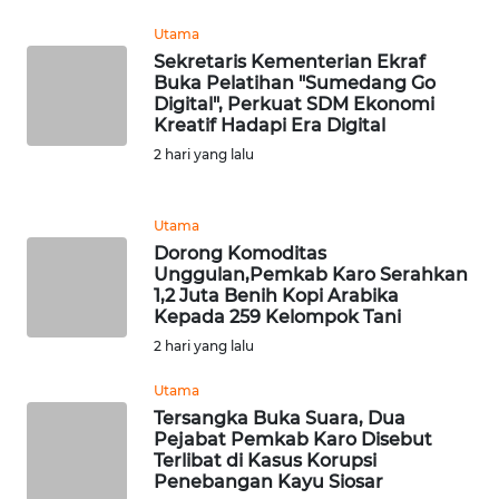
WN
Utama
DEPOK
Sekretaris Kementerian Ekraf
Buka Pelatihan "Sumedang Go
WN
Digital", Perkuat SDM Ekonomi
Kreatif Hadapi Era Digital
TAPANULI
UTARA
2 hari yang lalu
WN
Utama
SAMOSIR
Dorong Komoditas
Unggulan,Pemkab Karo Serahkan
WN
1,2 Juta Benih Kopi Arabika
PADANG
Kepada 259 Kelompok Tani
LAWAS
2 hari yang lalu
Utama
WN
Tersangka Buka Suara, Dua
SUMEDANG
Pejabat Pemkab Karo Disebut
Terlibat di Kasus Korupsi
WN
Penebangan Kayu Siosar