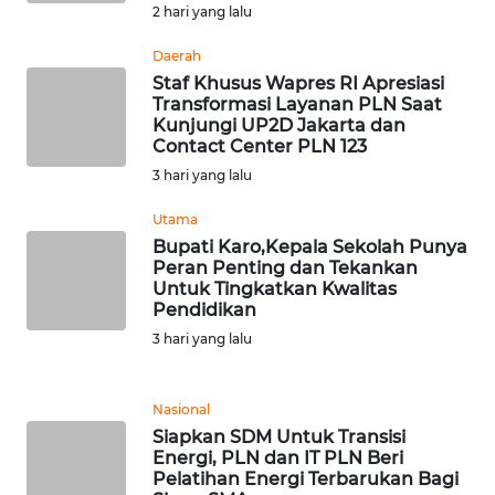
CIANJUR
2 hari yang lalu
Daerah
WN
Staf Khusus Wapres RI Apresiasi
KEPULAUAN
Transformasi Layanan PLN Saat
SERIBU
Kunjungi UP2D Jakarta dan
Contact Center PLN 123
WN
3 hari yang lalu
TANGERANG
Utama
Bupati Karo,Kepala Sekolah Punya
WN
Peran Penting dan Tekankan
BINJAI
Untuk Tingkatkan Kwalitas
Pendidikan
WN
3 hari yang lalu
CIREBON
Nasional
WN
INDRAMAYU
Siapkan SDM Untuk Transisi
Energi, PLN dan IT PLN Beri
Pelatihan Energi Terbarukan Bagi
WN