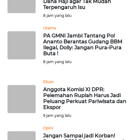
Dana Haji agar Tak Mudah
NTT
Terpengaruh Isu
8 jam yang lalu
WN
Utama
KEPRI
PA GMNI Jambi Tantang Pol
Ananto Berantas Gudang BBM
WN
Ilegal, Dolly: Jangan Pura-Pura
PAPUA
Buta !
8 jam yang lalu
WN
PAPUA
BARAT
Ekuin
Anggota Komisi XI DPR:
Pelemahan Rupiah Harus Jadi
WN
Peluang Perkuat Pariwisata dan
RIAU
Ekspor
9 jam yang lalu
WN
SERAMBI
Opini
Jangan Sampai jadi Korban!