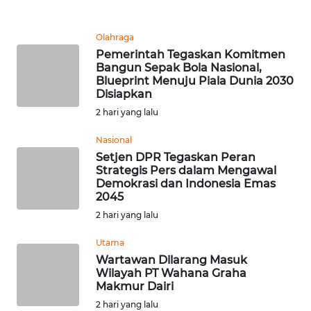
WN DELI
SERDANG
Olahraga
WN
Pemerintah Tegaskan Komitmen
TEBING
Bangun Sepak Bola Nasional,
Blueprint Menuju Piala Dunia 2030
TINGGI
Disiapkan
2 hari yang lalu
WN
PAKPAK
Nasional
Setjen DPR Tegaskan Peran
WN
Strategis Pers dalam Mengawal
Demokrasi dan Indonesia Emas
KARAWANG
2045
2 hari yang lalu
WN
BEKASI
Utama
Wartawan Dilarang Masuk
WN
Wilayah PT Wahana Graha
Makmur Dairi
BOGOR
2 hari yang lalu