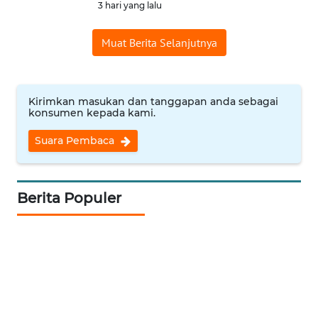
3 hari yang lalu
WN
SEMARANG
Muat Berita Selanjutnya
WN
SOLO
Kirimkan masukan dan tanggapan anda sebagai
konsumen kepada kami.
WN
BOROBUDUR
Suara Pembaca
WN
MADURA
Berita Populer
WN
SURABAYA
WN
NATUNA