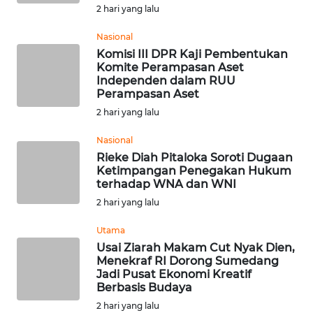
2 hari yang lalu
WN
Nasional
TANJUNG
Komisi III DPR Kaji Pembentukan
LESUNG
Komite Perampasan Aset
Independen dalam RUU
WN
Perampasan Aset
KARO
2 hari yang lalu
Nasional
WN
Rieke Diah Pitaloka Soroti Dugaan
SIMALUNGUN
Ketimpangan Penegakan Hukum
terhadap WNA dan WNI
WN
2 hari yang lalu
LABUHANBATU
Utama
WN
Usai Ziarah Makam Cut Nyak Dien,
Menekraf RI Dorong Sumedang
TAPANULI
Jadi Pusat Ekonomi Kreatif
TENGAH
Berbasis Budaya
2 hari yang lalu