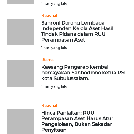
1 hari yang lalu
MALUT
Nasional
WN
Sahroni Dorong Lembaga
DAIRI
Independen Kelola Aset Hasil
Tindak Pidana dalam RUU
Perampasan Aset
WN
1 hari yang lalu
DANAU
TOBA
Utama
Kaesang Pangarep kembali
WN
percayakan Sahbodiono ketua PSI
kota Subulussalam.
NIAS
1 hari yang lalu
WN
LANGKAT
Nasional
Hinca Panjaitan: RUU
WN
Perampasan Aset Harus Atur
TAPANULI
Pengelolaan, Bukan Sekadar
SELATAN
Penyitaan