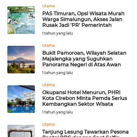
MALUT
Utama
PAS Timuran, Opsi Wisata Murah
Warga Simalungun, Akses Jalan
WN
Rusak Jadi ‘PR’ Pemerintah
DAIRI
1 tahun yang lalu
WN
Utama
DANAU
Bukit Pamoroan, Wilayah Selatan
TOBA
Majalengka yang Suguhkan
Panorama Negeri di Atas Awan
1 tahun yang lalu
WN
NIAS
Utama
Okupansi Hotel Menurun, PHRI
WN
Kota Cirebon Minta Pemda Serius
LANGKAT
Kembangkan Sektor Wisata
1 tahun yang lalu
WN
Utama
TAPANULI
Tanjung Lesung Tawarkan Pesona
SELATAN