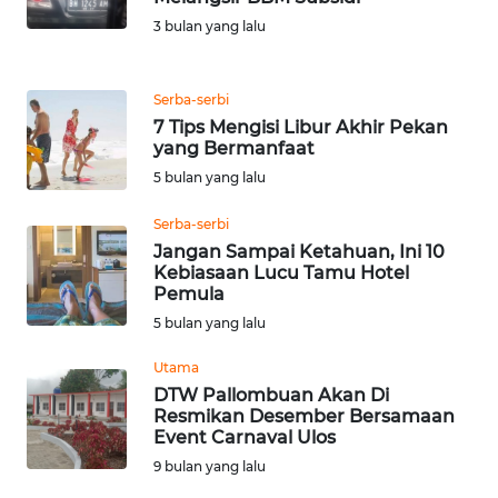
NTT
3 bulan yang lalu
WN
Serba-serbi
KEPRI
7 Tips Mengisi Libur Akhir Pekan
yang Bermanfaat
WN
5 bulan yang lalu
PAPUA
Serba-serbi
WN
Jangan Sampai Ketahuan, Ini 10
PAPUA
Kebiasaan Lucu Tamu Hotel
BARAT
Pemula
5 bulan yang lalu
WN
Utama
RIAU
DTW Pallombuan Akan Di
Resmikan Desember Bersamaan
WN
Event Carnaval Ulos
SERAMBI
9 bulan yang lalu