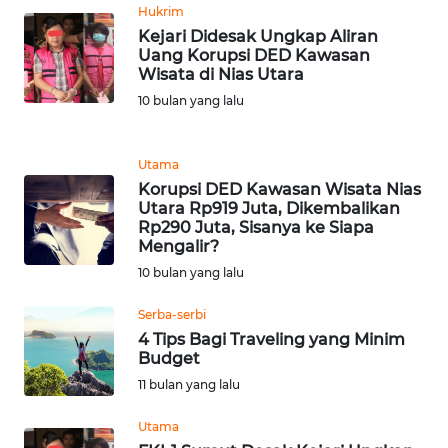
Hukrim
WN
JAMBI
Kejari Didesak Ungkap Aliran
Uang Korupsi DED Kawasan
Wisata di Nias Utara
WN
10 bulan yang lalu
SULTRA
WN
Utama
NTB
Korupsi DED Kawasan Wisata Nias
Utara Rp919 Juta, Dikembalikan
Rp290 Juta, Sisanya ke Siapa
WN
Mengalir?
SULTENG
10 bulan yang lalu
WN
Serba-serbi
SULBAR
4 Tips Bagi Traveling yang Minim
Budget
WN
11 bulan yang lalu
BABEL
Utama