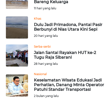
Bareng Keluarga
KONTAK
11 hari yang lalu
KAMI
Khas
Dulu Jadi Primadona, Pantai Pasir
INFO
Berbunyi di Nias Utara Kini Sepi
IKLAN
20 hari yang lalu
TENTANG
Serba-serbi
KAMI
Jalan Santai Rayakan HUT ke-2
Tugu Raja Sibarani
PEDOMAN
28 hari yang lalu
MEDIA
SIBER
Nasional
Keselamatan Wisata Edukasi Jadi
Perhatian, Danang Minta Operator
REDAKSI
Patuhi Standar Transportasi
2 bulan yang lalu
KARIR