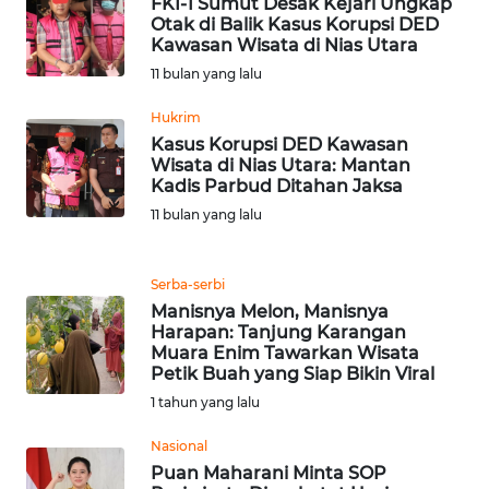
FKI-1 Sumut Desak Kejari Ungkap
WN
Otak di Balik Kasus Korupsi DED
SUMBAR
Kawasan Wisata di Nias Utara
11 bulan yang lalu
WN
SUMSEL
Hukrim
Kasus Korupsi DED Kawasan
Wisata di Nias Utara: Mantan
WN
Kadis Parbud Ditahan Jaksa
BENGKULU
11 bulan yang lalu
WN
LAMPUNG
Serba-serbi
Manisnya Melon, Manisnya
Harapan: Tanjung Karangan
WN
Muara Enim Tawarkan Wisata
JATENG
Petik Buah yang Siap Bikin Viral
1 tahun yang lalu
WN
NUSANTARA
Nasional
Puan Maharani Minta SOP