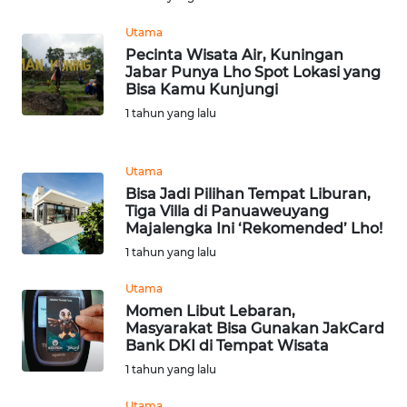
WN DELI
SERDANG
Utama
Pecinta Wisata Air, Kuningan
WN
Jabar Punya Lho Spot Lokasi yang
TEBING
Bisa Kamu Kunjungi
TINGGI
1 tahun yang lalu
WN
Utama
PAKPAK
Bisa Jadi Pilihan Tempat Liburan,
Tiga Villa di Panuaweuyang
WN
Majalengka Ini ‘Rekomended’ Lho!
KARAWANG
1 tahun yang lalu
WN
Utama
BEKASI
Momen Libut Lebaran,
Masyarakat Bisa Gunakan JakCard
Bank DKI di Tempat Wisata
WN
1 tahun yang lalu
BOGOR
Utama