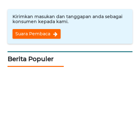
KUNINGAN
Kirimkan masukan dan tanggapan anda sebagai
konsumen kepada kami.
WN
MAJALENGKA
Suara Pembaca
WN
SUBANG
Berita Populer
WN
SUKABUMI
WN
PURWAKARTA
WN
PRIANGAN
TIMUR