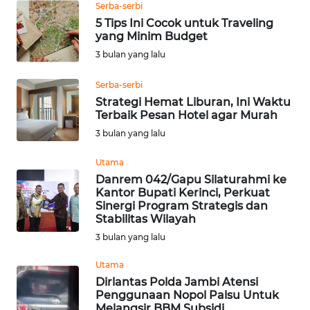
DISCLAIMER
Serba-serbi
5 Tips Ini Cocok untuk Traveling
yang Minim Budget
Wahana
News
3 bulan yang lalu
Regional
Serba-serbi
Strategi Hemat Liburan, Ini Waktu
WN
Terbaik Pesan Hotel agar Murah
SUMUT
3 bulan yang lalu
WN
Utama
JAKARTA
Danrem 042/Gapu Silaturahmi ke
Kantor Bupati Kerinci, Perkuat
Sinergi Program Strategis dan
WN
Stabilitas Wilayah
JABAR
3 bulan yang lalu
WN
Utama
BANTEN
Dirlantas Polda Jambi Atensi
Penggunaan Nopol Palsu Untuk
Melangsir BBM Subsidi
WN