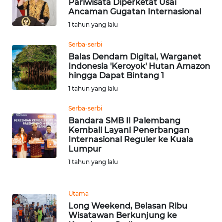
Pariwisata Diperketat Usai
WN
Ancaman Gugatan Internasional
JOGJA
1 tahun yang lalu
WN
Serba-serbi
JATIM
Balas Dendam Digital, Warganet
Indonesia 'Keroyok' Hutan Amazon
hingga Dapat Bintang 1
WN
BALI
1 tahun yang lalu
Serba-serbi
WN
Bandara SMB II Palembang
KALBAR
Kembali Layani Penerbangan
Internasional Reguler ke Kuala
Lumpur
WN
KALTENG
1 tahun yang lalu
WN
Utama
KALTARA
Long Weekend, Belasan Ribu
Wisatawan Berkunjung ke