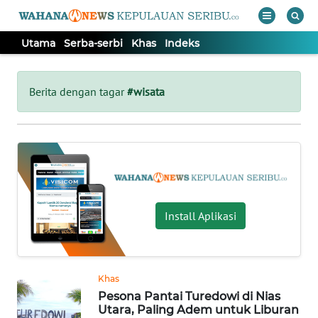
Utama
Serba-serbi
Khas
Indeks
WAHANA
Tutup
TV
Berita dengan tagar
#wisata
UTAMA
SERBA-
SERBI
Install Aplikasi
KHAS
Informasi
Khas
INDEKS
Pesona Pantai Turedowi di Nias
BERITA
Utara, Paling Adem untuk Liburan