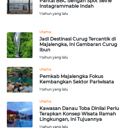
Pantai BBC dengan Spot Selfie
Instagrammable Indah
WN
1 tahun yang lalu
TANJUNG
LESUNG
Utama
WN
Jadi Destinasi Curug Tercantik di
KARO
Majalengka, Ini Gambaran Curug
Ibun
1 tahun yang lalu
WN
SIMALUNGUN
Utama
Pemkab Majalengka Fokus
WN
Kembangkan Sektor Pariwisata
LABUHANBATU
1 tahun yang lalu
WN
Utama
TAPANULI
Kawasan Danau Toba Dinilai Perlu
TENGAH
Terapkan Konsep Wisata Ramah
Lingkungan, Ini Tujuannya
1 tahun yang lalu