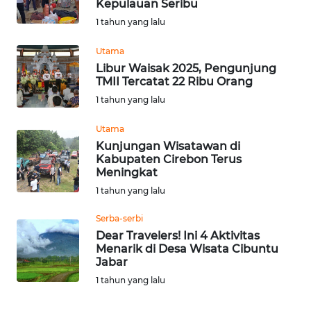
WN
Kepulauan Seribu
KALSEL
1 tahun yang lalu
Utama
WN
KALTIM
Libur Waisak 2025, Pengunjung
TMII Tercatat 22 Ribu Orang
1 tahun yang lalu
WN
SULSEL
Utama
Kunjungan Wisatawan di
WN
Kabupaten Cirebon Terus
GORONTALO
Meningkat
1 tahun yang lalu
WN
Serba-serbi
SULUT
Dear Travelers! Ini 4 Aktivitas
Menarik di Desa Wisata Cibuntu
WN
Jabar
MALUKU
1 tahun yang lalu
WN