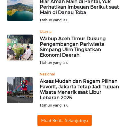
CIANJUR
Biar Aman Main di Pantai, Yuk
Perhatikan Imbauan Berikut saat
Main di Danau Toba
WN
1 tahun yang lalu
KEPULAUAN
SERIBU
Utama
Wabup Aceh Timur Dukung
WN
Pengembangan Pariwisata
TANGERANG
Simpang Ulim Tingkatkan
Ekonomi Daerah
1 tahun yang lalu
WN
BINJAI
Nasional
Akses Mudah dan Ragam Pilihan
WN
Favorit, Jakarta Tetap Jadi Tujuan
CIREBON
Wisata Menarik saat Libur
Lebaran 2025
1 tahun yang lalu
WN
INDRAMAYU
Muat Berita Selanjutnya
WN