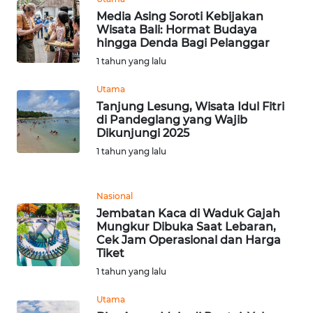
WN
Media Asing Soroti Kebijakan
DEPOK
Wisata Bali: Hormat Budaya
hingga Denda Bagi Pelanggar
1 tahun yang lalu
WN
TAPANULI
Utama
UTARA
Tanjung Lesung, Wisata Idul Fitri
di Pandeglang yang Wajib
WN
Dikunjungi 2025
SAMOSIR
1 tahun yang lalu
WN
PADANG
Nasional
LAWAS
Jembatan Kaca di Waduk Gajah
Mungkur Dibuka Saat Lebaran,
Cek Jam Operasional dan Harga
WN
Tiket
SUMEDANG
1 tahun yang lalu
WN
Utama