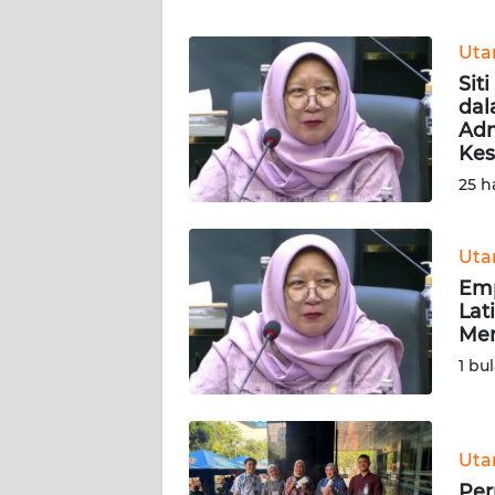
WN
Ut
KEPRI
Sit
dal
Adm
WN
Kes
PAPUA
25 h
WN
PAPUA
Ut
BARAT
Emp
Lat
WN
Men
RIAU
1 bu
WN
SERAMBI
Ut
WN
Per