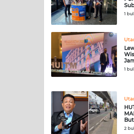
JAMBI
Sub
1 bu
WN
SULTRA
Ut
WN
NTB
Lew
Wis
Jam
WN
SULTENG
1 bu
WN
SULBAR
Ut
HUT
WN
MAR
BABEL
But
2 bu
WN