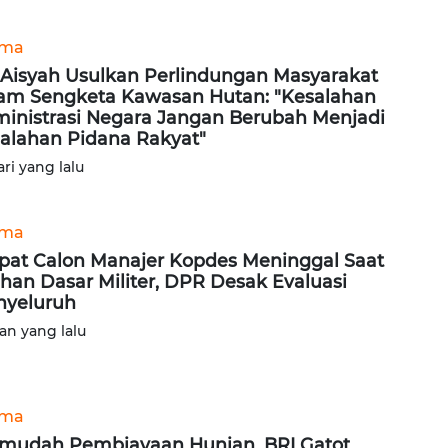
ama
i Aisyah Usulkan Perlindungan Masyarakat
am Sengketa Kawasan Hutan: "Kesalahan
inistrasi Negara Jangan Berubah Menjadi
alahan Pidana Rakyat"
ari yang lalu
ama
at Calon Manajer Kopdes Meninggal Saat
ihan Dasar Militer, DPR Desak Evaluasi
yeluruh
lan yang lalu
ama
mudah Pembiayaan Hunian, BRI Gatot