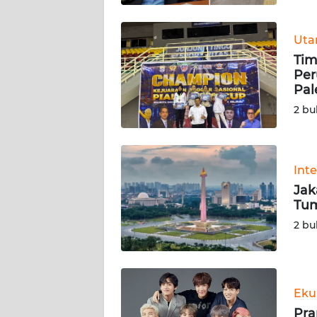
SUMBAR
Ut
WN
SUMSEL
Tim
Per
Pa
WN
BENGKULU
2 bu
WN
LAMPUNG
Int
Jak
WN
Tum
JATENG
2 bu
WN
NUSANTARA
Eku
WN
Pra