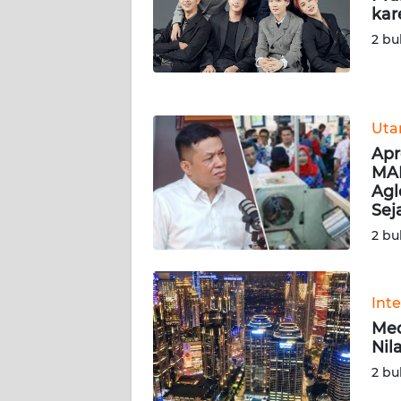
JOGJA
kar
2 bu
WN
JATIM
WN
Ut
BALI
Apr
MAR
WN
Agl
KALBAR
Sej
2 bu
WN
KALTENG
Int
WN
Med
KALTARA
Nil
2 bu
WN
KALSEL