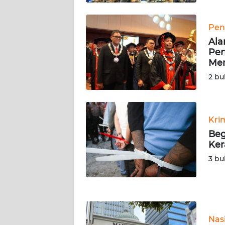
WN
Pen
KALTIM
Ala
Per
Me
WN
SULSEL
2 bu
WN
GORONTALO
Kri
Beg
WN
Ker
SULUT
3 bu
WN
MALUKU
WN
Nas
MALUT