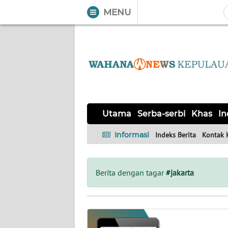
MENU
WAHANA
Tutup
TV
UTAMA
SERBA-
Utama
Serba-serbi
Khas
In
SERBI
Informasi
Indeks Berita
Kontak 
KHAS
Informasi
Berita dengan tagar
#jakarta
INDEKS
BERITA