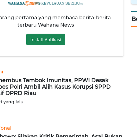
 orang pertama yang membaca berita-berita
B
terbaru Wahana News
Install Aplikasi
ni
embus Tembok Imunitas, PPWI Desak
es Polri Ambil Alih Kasus Korupsi SPPD
tif DPRD Riau
ri yang lalu
ional
bowo: Silakan Kritik Pemerintah, Asal Bukan