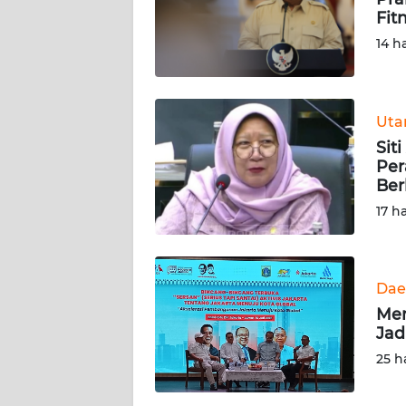
Fit
Wahana
14 h
News
Regional
WN
Ut
SUMUT
Sit
Per
WN
Ber
JAKARTA
17 h
WN
JABAR
Dae
WN
Men
BANTEN
Jad
25 h
WN
NTT