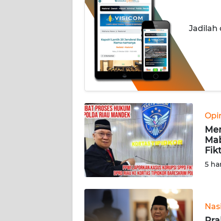
KONTAK
KAMI
Jadilah
INFO
IKLAN
TENTANG
KAMI
PEDOMAN
Opi
MEDIA
Men
SIBER
Mab
Fik
REDAKSI
5 ha
KARIR
Nas
DISCLAIMER
Pra