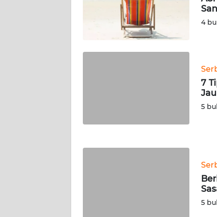
JAMBI
San
4 bu
WN
SULTRA
WN
Ser
NTB
7 T
Jau
WN
5 bu
SULTENG
WN
SULBAR
Ser
WN
Ber
BABEL
Sas
5 bu
WN