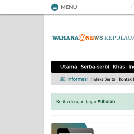
MENU
WAHANA
Tutup
TV
UTAMA
SERBA-
Utama
Serba-serbi
Khas
In
SERBI
Informasi
Indeks Berita
Kontak 
KHAS
Informasi
Berita dengan tagar
#liburan
INDEKS
BERITA