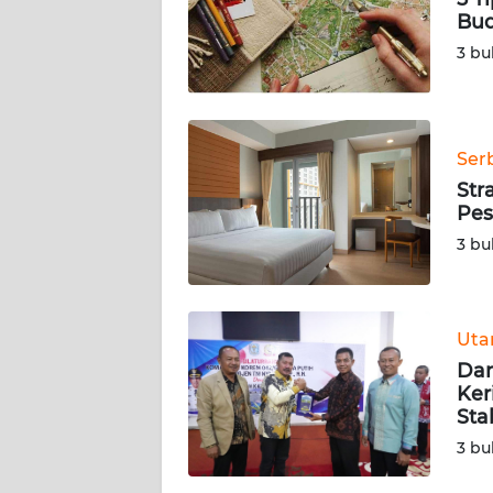
Bu
Wahana
3 bu
News
Regional
WN
SUMUT
Ser
Str
Pes
WN
JAKARTA
3 bu
WN
JABAR
Ut
Dan
WN
Ker
BANTEN
Sta
3 bu
WN
NTT