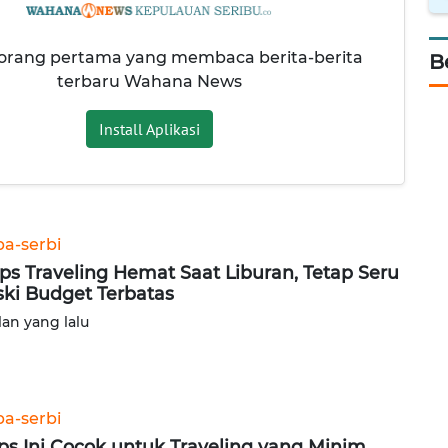
 orang pertama yang membaca berita-berita
B
terbaru Wahana News
Install Aplikasi
ba-serbi
ips Traveling Hemat Saat Liburan, Tetap Seru
ki Budget Terbatas
lan yang lalu
ba-serbi
ips Ini Cocok untuk Traveling yang Minim