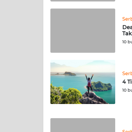
WN
Ser
KALTIM
Dea
Tak
WN
10 b
SULSEL
WN
GORONTALO
Ser
WN
4 T
SULUT
10 b
WN
MALUKU
WN
MALUT
Ser