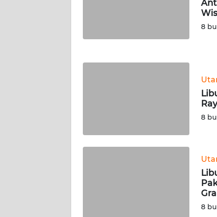
JOGJA
Ant
Wis
WN
8 bu
JATIM
WN
BALI
Ut
Lib
WN
Ray
KALBAR
8 bu
WN
KALTENG
Ut
WN
Lib
KALTARA
Pak
Gra
WN
8 bu
KALSEL