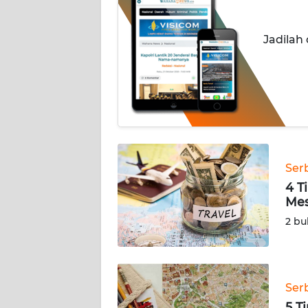
KONTAK
KAMI
Jadilah
INFO
IKLAN
TENTANG
KAMI
PEDOMAN
Ser
MEDIA
SIBER
4 T
Mes
REDAKSI
2 bu
KARIR
Ser
DISCLAIMER
5 T