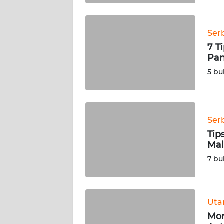
SUMBAR
WN
Ser
SUMSEL
7 T
Pan
WN
5 bu
BENGKULU
WN
LAMPUNG
Ser
Tip
WN
Mal
JATENG
7 bu
WN
NUSANTARA
Ut
WN
Mom