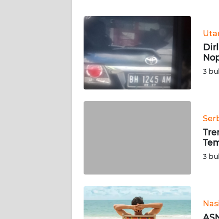
WN
KEPRI
Ut
Dir
Nop
WN
PAPUA
3 bu
WN
PAPUA
BARAT
Ser
Tre
WN
Tem
RIAU
3 bu
WN
SERAMBI
Nas
WN
ASN