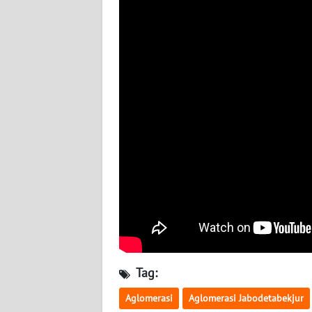
SUMBAR
WN
SUMSEL
WN
BENGKULU
WN
LAMPUNG
WN
JATENG
WN
NUSANTARA
Tag:
WN
Aglomerasi
Aglomerasi Jabodetabekjur