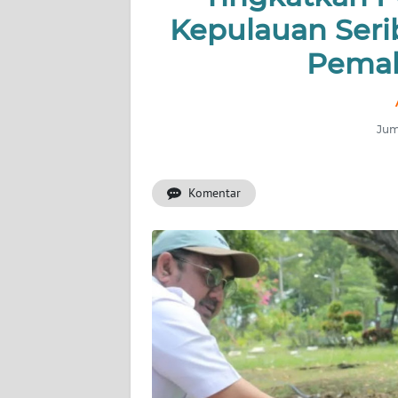
KONTAK
Kepulauan Ser
KAMI
Pema
INFO
IKLAN
Jum
TENTANG
KAMI
Komentar
PEDOMAN
MEDIA
SIBER
REDAKSI
KARIR
DISCLAIMER