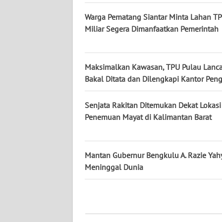
Warga Pematang Siantar Minta Lahan T
WN
Miliar Segera Dimanfaatkan Pemerintah
KALTIM
WN
Maksimalkan Kawasan, TPU Pulau Lanc
SULSEL
Bakal Ditata dan Dilengkapi Kantor Pen
WN
Senjata Rakitan Ditemukan Dekat Lokasi
GORONTALO
Penemuan Mayat di Kalimantan Barat
WN
SULUT
Mantan Gubernur Bengkulu A. Razie Yah
Meninggal Dunia
WN
MALUKU
WN
MALUT