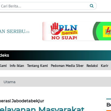
deks
Kami
Info Iklan
Tentang Kami
Pedoman Media Siber
Redaksi
Karir
Utama
erasi Jabodetabekjur
B
elayanan Masyarakat,