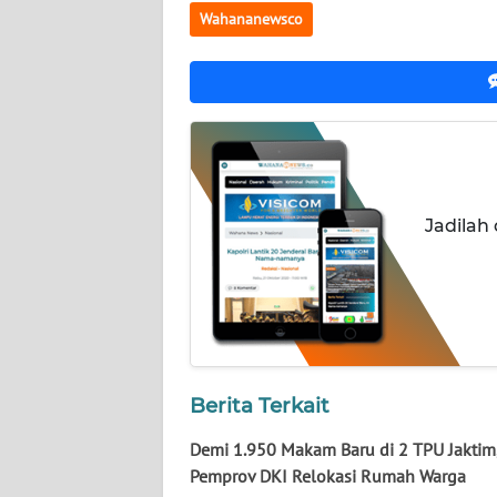
JOGJA
Wahananewsco
WN
JATIM
WN
BALI
WN
Jadilah
KALBAR
WN
KALTENG
WN
Berita Terkait
KALTARA
Demi 1.950 Makam Baru di 2 TPU Jaktim
WN
Pemprov DKI Relokasi Rumah Warga
KALSEL