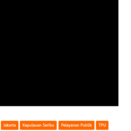
Jakarta
Kepulauan Seribu
Pelayanan Publik
TPU