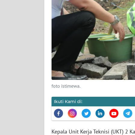
Wahana
News
Regional
WN
SUMUT
WN
JAKARTA
WN
foto istimewa.
JABAR
Ikuti Kami di:
WN
BANTEN
WN
Kepala Unit Kerja Teknisi (UKT) 2 
NTT