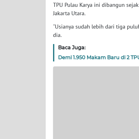
TPU Pulau Karya ini dibangun sejak
Jakarta Utara.
WN
KEPRI
"Usianya sudah lebih dari tiga pulu
dia.
WN
PAPUA
Baca Juga:
Demi 1.950 Makam Baru di 2 T
WN
PAPUA
BARAT
WN
RIAU
WN
SERAMBI
WN