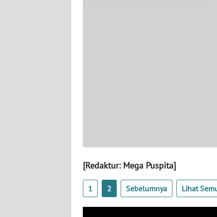
JAMBI
WN
SULTRA
WN
NTB
WN
SULTENG
WN
SULBAR
[Redaktur: Mega Puspita]
WN
BABEL
1
2
Sebelumnya
Lihat Sem
WN