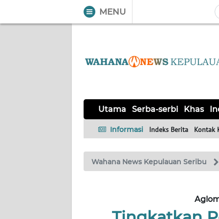
MENU
WAHANA
Tutup
TV
UTAMA
SERBA-
Utama
Serba-serbi
Khas
In
SERBI
Informasi
Indeks Berita
Kontak 
KHAS
Wahana News Kepulauan Seribu
Informasi
INDEKS
BERITA
Aglom
Tingkatkan P