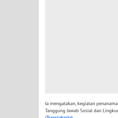
JAMBI
WN
SULTRA
WN
NTB
WN
SULTENG
WN
SULBAR
WN
BABEL
Ia mengatakan, kegiatan penanama
Tanggung Jawab Sosial dan Lingku
WN
(
Transjakarta
).