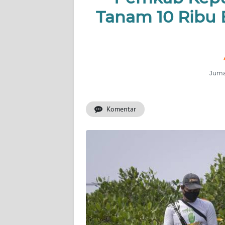
KONTAK
Tanam 10 Ribu 
KAMI
INFO
IKLAN
Jumat
TENTANG
KAMI
Komentar
PEDOMAN
MEDIA
SIBER
REDAKSI
KARIR
DISCLAIMER