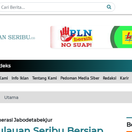
deks
Kami
Info Iklan
Tentang Kami
Pedoman Media Siber
Redaksi
Karir
Utama
erasi Jabodetabekjur
B
auan Seribu Bersiap