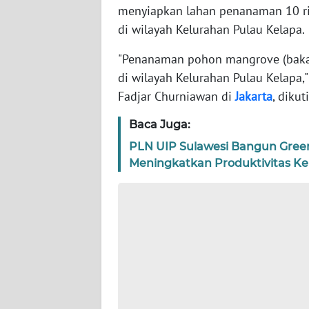
menyiapkan lahan penanaman 10 ri
di wilayah Kelurahan Pulau Kelapa.
WN
KEPRI
"Penanaman pohon mangrove (bakau)
di wilayah Kelurahan Pulau Kelapa
WN
Fadjar Churniawan di
Jakarta
, diku
PAPUA
Baca Juga:
WN
PLN UIP Sulawesi Bangun Gre
PAPUA
BARAT
Meningkatkan Produktivitas Ke
WN
RIAU
WN
SERAMBI
WN