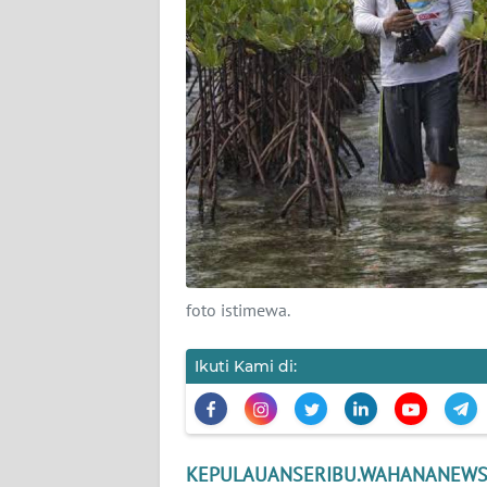
Wahana
News
Regional
WN
SUMUT
WN
JAKARTA
WN
foto istimewa.
JABAR
Ikuti Kami di:
WN
BANTEN
WN
KEPULAUANSERIBU.WAHANANEWS
NTT