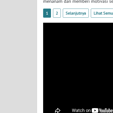
JOGJA
menanam dan memberi motivasi ser
1
2
Selanjutnya
Lihat Sem
WN
JATIM
WN
BALI
WN
KALBAR
WN
KALTENG
WN
KALTARA
WN
KALSEL