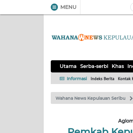
MENU
WAHANA
Tutup
TV
UTAMA
SERBA-
Utama
Serba-serbi
Khas
In
SERBI
Informasi
Indeks Berita
Kontak 
KHAS
Wahana News Kepulauan Seribu
Informasi
INDEKS
BERITA
Aglom
Pemkab Kepul