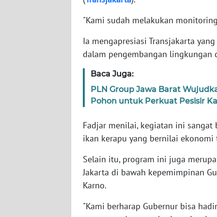
SUMBAR
"Kami sudah melakukan monitoring p
WN
SUMSEL
Ia mengapresiasi Transjakarta yang 
dalam pengembangan lingkungan da
WN
Baca Juga:
BENGKULU
PLN Group Jawa Barat Wujudka
WN
Pohon untuk Perkuat Pesisir 
LAMPUNG
Fadjar menilai, kegiatan ini sang
WN
ikan kerapu yang bernilai ekonomi t
JATENG
Selain itu, program ini juga merup
Jakarta di bawah kepemimpinan G
WN
NUSANTARA
Karno.
"Kami berharap Gubernur bisa hadir
WN