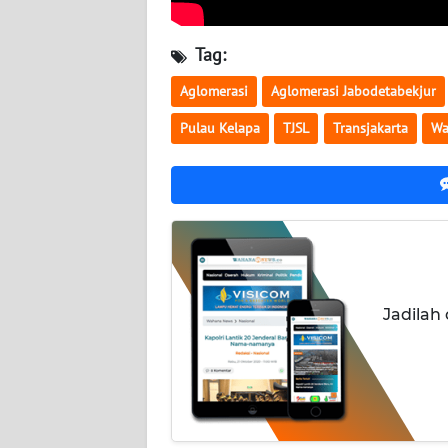
WN
Tag:
KALTIM
Aglomerasi
Aglomerasi Jabodetabekjur
WN
Pulau Kelapa
TJSL
Transjakarta
Wa
SULSEL
WN
GORONTALO
WN
SULUT
Jadilah
WN
MALUKU
WN
MALUT